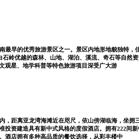
南最早的优秀旅游景区之一。景区内地形地貌独特，佳
依托白石岭优越的森林、山地、湖泊、溪流、奇石等自然
文观星、地学科普等特色旅游项目深受广大游
区内，距离亚龙湾海滩近在咫尺，依山傍湖临海，坐拥
准投资建造具有新中式风格的度假酒店。拥有222间新
。酒店拥有多种高品质的餐饮选择，从彩丰楼中