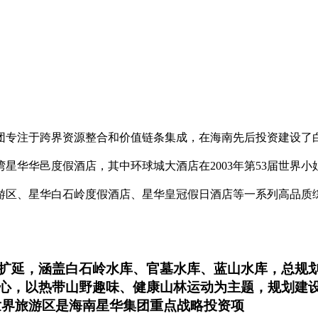
团专注于跨界资源整合和价值链条集成，在海南先后投资建设了
星华华邑度假酒店，其中环球城大酒店在2003年第53届世界
游区、星华白石岭度假酒店、星华皇冠假日酒店等一系列高品质
延，涵盖白石岭水库、官墓水库、蓝山水库，总规划范
心，以热带山野趣味、健康山林运动为主题，规划建
世界旅游区是海南星华集团重点战略投资项