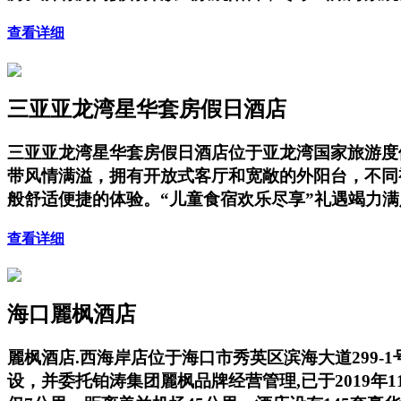
查看详细
三亚亚龙湾星华套房假日酒店
三亚亚龙湾星华套房假日酒店位于亚龙湾国家旅游度
带风情满溢，拥有开放式客厅和宽敞的外阳台，不同
般舒适便捷的体验。“儿童食宿欢乐尽享”礼遇竭力
查看详细
海口麗枫酒店
麗枫酒店.西海岸店位于海口市秀英区滨海大道299-
设，并委托铂涛集团麗枫品牌经营管理,已于2019