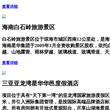
查看详细
海南白石岭旅游景区
白石岭旅游景区位于琼海市城区西南12公里处，是海
海南星华集团于2009年3月全资收购景区股权，
越、山地露营、雨林穿越、玻璃栈道、玻璃滑道、天
查看详细
三亚亚龙湾星华华邑度假酒店
项目位于具有“天下第一湾”的亚龙湾国家旅游度假
米，并引入洲际集团管理，是按国际高端品牌酒店标
房。所有房间拥有开放式景观阳台，尽享山湖海景观