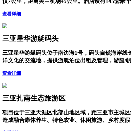
仅7公里，距离美兰机场45公里。酒店设有145套
查看详细
三亚星华游艇码头
三亚星华游艇码头位于南边海1号，码头自然海岸线长
洋文化的交流地，提供游艇泊位出租及管理，游艇/
查看详细
三亚扎南生态旅游区
项目位于三亚天涯区北部山地区域，距三亚市主城区
造成融合康体养生、特色农业、休闲旅游、乡村度假